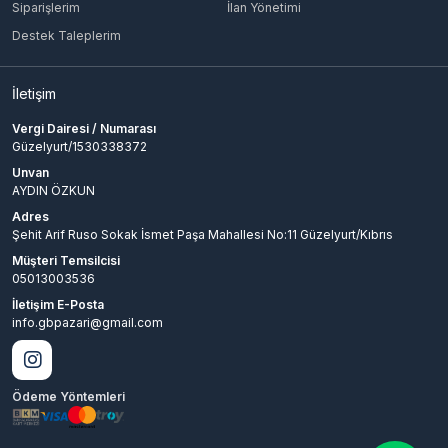
Siparişlerim
İlan Yönetimi
Destek Taleplerim
İletişim
Vergi Dairesi / Numarası
Güzelyurt/1530338372
Unvan
AYDIN ÖZKUN
Adres
Şehit Arif Ruso Sokak İsmet Paşa Mahallesi No:11 Güzelyurt/Kıbrıs
Müşteri Temsilcisi
05013003536
İletişim E-Posta
info.gbpazari@gmail.com
Ödeme Yöntemleri