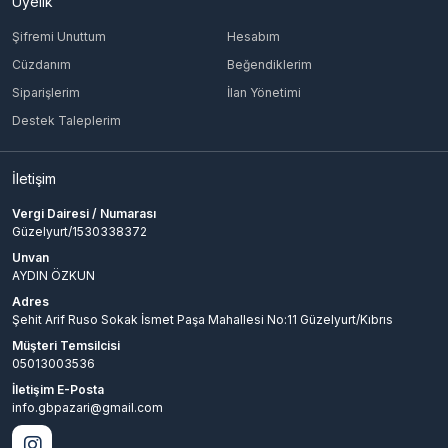
Üyelik
Şifremi Unuttum
Hesabım
Cüzdanım
Beğendiklerim
Siparişlerim
İlan Yönetimi
Destek Taleplerim
İletişim
Vergi Dairesi / Numarası
Güzelyurt/1530338372
Unvan
AYDIN ÖZKUN
Adres
Şehit Arif Ruso Sokak İsmet Paşa Mahallesi No:11 Güzelyurt/Kıbrıs
Müşteri Temsilcisi
05013003536
İletişim E-Posta
info.gbpazari@gmail.com