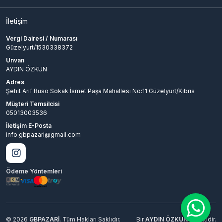
İletişim
Vergi Dairesi / Numarası
Güzelyurt/1530338372
Unvan
AYDIN ÖZKUN
Adres
Şehit Arif Ruso Sokak İsmet Paşa Mahallesi No:11 Güzelyurt/Kıbrıs
Müşteri Temsilcisi
05013003536
İletişim E-Posta
info.gbpazari@gmail.com
Ödeme Yöntemleri
© 2026
GBPAZARİ
. Tüm Hakları Saklıdır.
Bir
AYDIN ÖZKUN
İştirakidir.