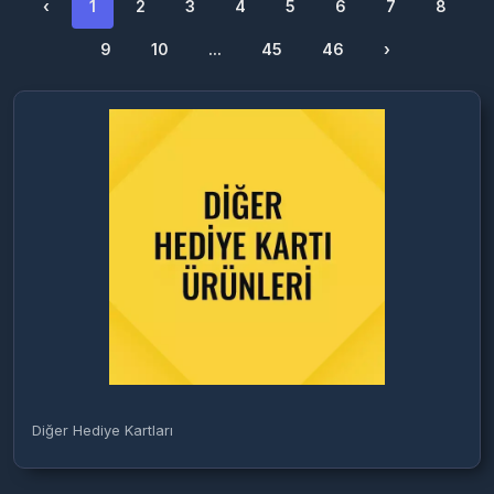
‹
1
2
3
4
5
6
7
8
9
10
...
45
46
›
Diğer Hediye Kartları