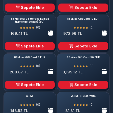
Sepete Ekle
Sepete Ekle
88 Heroes: 98 Heroes Edition
88skins Gift Card 10 EUR
(Nintendo Switch) (EU)
(0)
(0)
169.41 TL
972.96 TL
Sepete Ekle
Sepete Ekle
88skins Gift Card 3 EUR
88skins Gift Card 50 EUR
(0)
(0)
208.87 TL
3,199.12 TL
Sepete Ekle
Sepete Ekle
A.I.M.
A.I.M. 2: Clan Wars
(0)
(0)
148.52 TL
81.81 TL