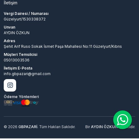
İletişim
Vergi Dairesi / Numarası
Güzelyurt/1530338372
Unvan
AYDIN ÖZKUN
Adres
Şehit Arif Ruso Sokak İsmet Paşa Mahallesi No:11 Güzelyurt/Kıbrıs
Müşteri Temsilcisi
05013003536
İletişim E-Posta
info.gbpazari@gmail.com
Ödeme Yöntemleri
© 2026
GBPAZARİ
. Tüm Hakları Saklıdır.
Bir
AYDIN ÖZKUN
İştirakidir.