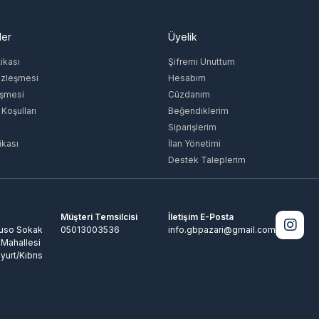
ler
Üyelik
tikası
Şifremi Unuttum
özleşmesi
Hesabım
eşmesi
Cüzdanım
 Koşulları
Beğendiklerim
Siparişlerim
ikası
İlan Yönetimi
Destek Taleplerim
Müşteri Temsilcisi
İletişim E-Posta
Ruso Sokak
05013003536
info.gbpazari@gmail.com
 Mahallesi
yurt/Kıbrıs