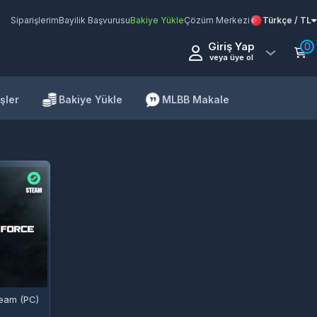
Siparişlerim
Bayilik Başvurusu
Bakiye Yükle
Çözüm Merkezi
Türkçe / TL
Giriş Yap
0
veya üye ol
şler
Bakiye Yükle
MLBB Makale
team (PC)