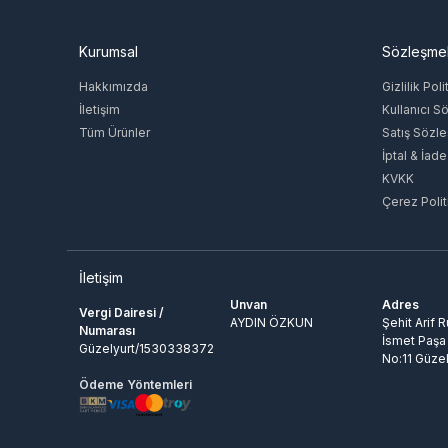
Kurumsal
Sözleşme
Hakkımızda
Gizlilik Poli
İletişim
Kullanıcı S
Tüm Ürünler
Satış Sözl
İptal & İade
KVKK
Çerez Polit
İletişim
Unvan
Adres
Vergi Dairesi /
AYDIN ÖZKUN
Şehit Arif 
Numarası
İsmet Paşa
Güzelyurt/1530338372
No:11 Güzel
Ödeme Yöntemleri