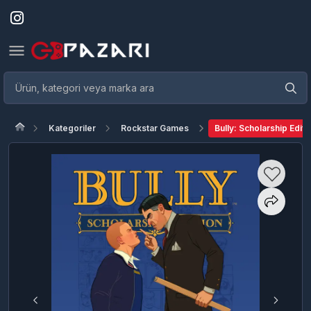
Kategoriler
Rockstar Games
Bully: Scholarship Editi