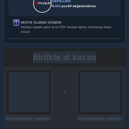
GBPAZARİ
%
100
pozitif değerlendirme
HEDIYE OLARAK GÖNDER
Hediye olarak satın al ve PDF hediye kartın indirmeye hazır
olsun.
Birlikte al kazan
Seçili siparişlerde - İndirimli!
Seçili siparişlerde - İndirimli!