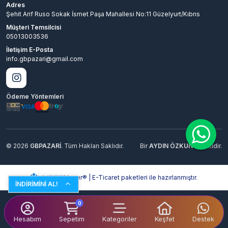
Adres
Şehit Arif Ruso Sokak İsmet Paşa Mahallesi No:11 Güzelyurt/Kıbrıs
Müşteri Temsilcisi
05013003536
İletişim E-Posta
info.gbpazari@gmail.com
Ödeme Yöntemleri
© 2026
GBPAZARİ
. Tüm Hakları Saklıdır.
Bir
AYDIN ÖZKUN
İştirakidir.
Hyper® | E-Ticaret paketleri ile hazırlanmıştır.
İNDİRİMİNİ AL!
0
Hesabım
Sepetim
Kategoriler
Keşfet
Destek