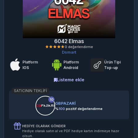
6042 Elmas
Dsmart
Platform
Platform
Ürün Tipi
IOS
Android
Top-up
Listeme ekle
SATICININ TEKLIFI
0 değerlendirme
10
GBPAZARİ
%
100
pozitif değerlendirme
HEDIYE OLARAK GÖNDER
Hediye olarak satın al ve PDF hediye kartın indirmeye hazır
olsun.