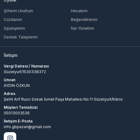
Şifremi Unuttum
Hesabım
Cüzdanım
Beğendiklerim
Siparişlerim
İlan Yönetimi
Destek Taleplerim
İletişim
Vergi Dairesi / Numarası
Güzelyurt/1530338372
Unvan
AYDIN ÖZKUN
Adres
Şehit Arif Ruso Sokak İsmet Paşa Mahallesi No:11 Güzelyurt/Kıbrıs
Müşteri Temsilcisi
05013003536
İletişim E-Posta
info.gbpazari@gmail.com