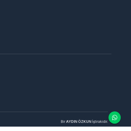
Bir
AYDIN ÖZKUN
İştirakidir.