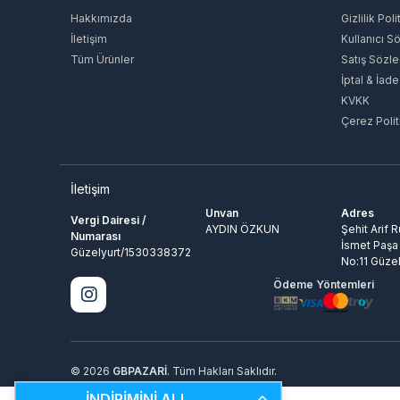
Hakkımızda
Gizlilik Poli
İletişim
Kullanıcı S
Tüm Ürünler
Satış Sözl
İptal & İade
KVKK
Çerez Polit
İletişim
Unvan
Adres
Vergi Dairesi /
AYDIN ÖZKUN
Şehit Arif 
Numarası
İsmet Paşa
Güzelyurt/1530338372
No:11 Güzel
Ödeme Yöntemleri
© 2026
GBPAZARİ
. Tüm Hakları Saklıdır.
İNDİRİMİNİ AL!