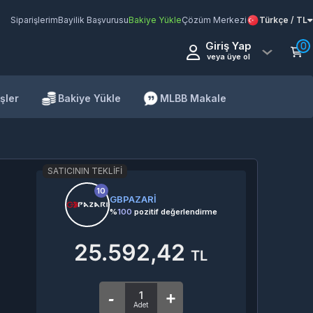
Siparişlerim
Bayilik Başvurusu
Bakiye Yükle
Çözüm Merkezi
Türkçe / TL
Giriş Yap
0
veya üye ol
şler
Bakiye Yükle
MLBB Makale
SATICININ TEKLIFI
10
GBPAZARİ
%
100
pozitif değerlendirme
25.592,42
TL