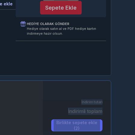
e ekle
Sepete Ekle
HEDIYE OLARAK GÖNDER
Hediye olarak satın al ve PDF hediye kartın
indirmeye hazır olsun.
İndirim tutarı
İndirimli toplam
Birlikte sepete ekle
(2)