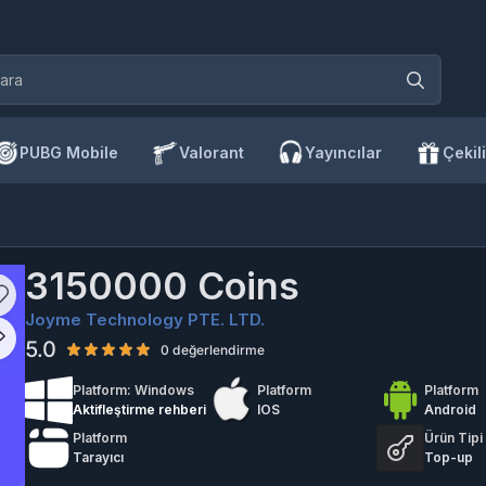
PUBG Mobile
Valorant
Yayıncılar
Çekili
3150000 Coins
Joyme Technology PTE. LTD.
5.0
0 değerlendirme
Platform: Windows
Platform
Platform
Aktifleştirme rehberi
IOS
Android
Platform
Ürün Tipi
Tarayıcı
Top-up