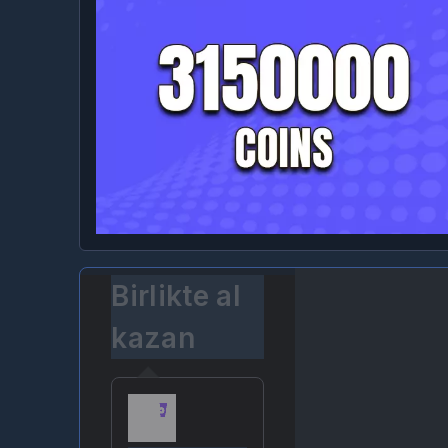
Birlikte al
kazan