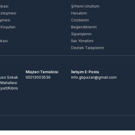
tikası
Şifremi Unuttum
özleşmesi
Hesabım
eşmesi
Cüzdanım
 Koşulları
Beğendiklerim
Siparişlerim
ikası
İlan Yönetimi
Destek Taleplerim
Müşteri Temsilcisi
İletişim E-Posta
Ruso Sokak
05013003536
info.gbpazari@gmail.com
 Mahallesi
yurt/Kıbrıs