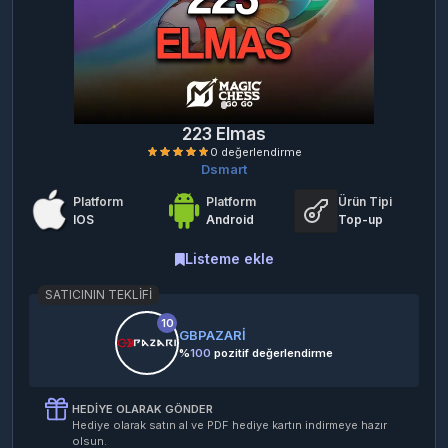
223 Elmas
Dsmart
Platform
Platform
Ürün Tipi
IOS
Android
Top-up
Listeme ekle
SATICININ TEKLIFI
0 değerlendirme
10
GBPAZARİ
%
100
pozitif değerlendirme
HEDIYE OLARAK GÖNDER
Hediye olarak satın al ve PDF hediye kartın indirmeye hazır
olsun.