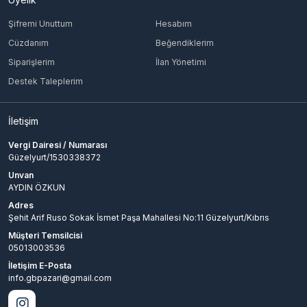
Şifremi Unuttum
Hesabım
Cüzdanım
Beğendiklerim
Siparişlerim
İlan Yönetimi
Destek Taleplerim
İletişim
Vergi Dairesi / Numarası
Güzelyurt/1530338372
Unvan
AYDIN ÖZKUN
Adres
Şehit Arif Ruso Sokak İsmet Paşa Mahallesi No:11 Güzelyurt/Kıbrıs
Müşteri Temsilcisi
05013003536
İletişim E-Posta
info.gbpazari@gmail.com