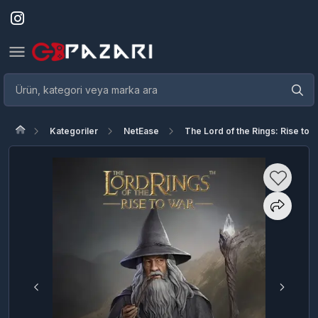
Kategoriler
NetEase
The Lord of the Rings: Rise to 