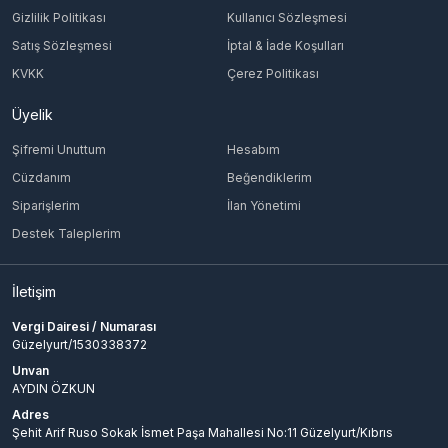
Gizlilik Politikası
Kullanıcı Sözleşmesi
Satış Sözleşmesi
İptal & İade Koşulları
KVKK
Çerez Politikası
Üyelik
Şifremi Unuttum
Hesabım
Cüzdanım
Beğendiklerim
Siparişlerim
İlan Yönetimi
Destek Taleplerim
İletişim
Vergi Dairesi / Numarası
Güzelyurt/1530338372
Unvan
AYDIN ÖZKUN
Adres
Şehit Arif Ruso Sokak İsmet Paşa Mahallesi No:11 Güzelyurt/Kıbrıs