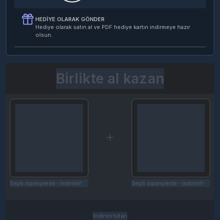
HEDIYE OLARAK GÖNDER
Hediye olarak satın al ve PDF hediye kartın indirmeye hazır
olsun.
Birlikte al kazan
Seçili siparişlerde - İndirimli!
Seçili siparişlerde - İndirimli!
İndirim tutarı