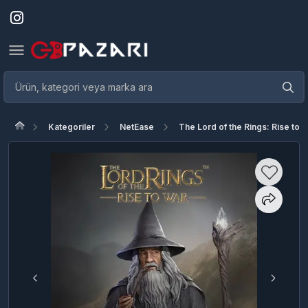
Kategoriler
NetEase
The Lord of the Rings: Rise to 