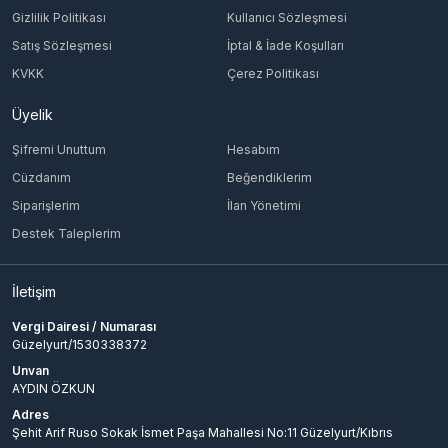
Gizlilik Politikası
Kullanıcı Sözleşmesi
Satış Sözleşmesi
İptal & İade Koşulları
KVKK
Çerez Politikası
Üyelik
Şifremi Unuttum
Hesabım
Cüzdanım
Beğendiklerim
Siparişlerim
İlan Yönetimi
Destek Taleplerim
İletişim
Vergi Dairesi / Numarası
Güzelyurt/1530338372
Unvan
AYDIN ÖZKUN
Adres
Şehit Arif Ruso Sokak İsmet Paşa Mahallesi No:11 Güzelyurt/Kıbrıs