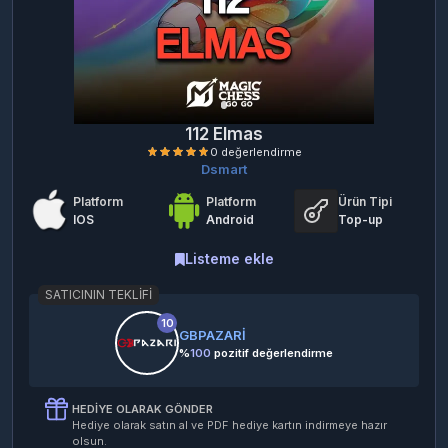
112 Elmas
Dsmart
Platform
Platform
Ürün Tipi
IOS
Android
Top-up
Listeme ekle
SATICININ TEKLIFI
0 değerlendirme
10
GBPAZARİ
%
100
pozitif değerlendirme
HEDIYE OLARAK GÖNDER
Hediye olarak satın al ve PDF hediye kartın indirmeye hazır
olsun.