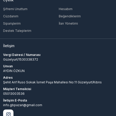
Şifremi Unuttum
Hesabım
Cüzdanım
Beğendiklerim
Siparişlerim
İlan Yönetimi
Destek Taleplerim
İletişim
Vergi Dairesi / Numarası
Güzelyurt/1530338372
Unvan
AYDIN ÖZKUN
Adres
Şehit Arif Ruso Sokak İsmet Paşa Mahallesi No:11 Güzelyurt/Kıbrıs
Müşteri Temsilcisi
05013003536
İletişim E-Posta
info.gbpazari@gmail.com