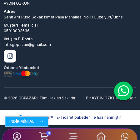
AYDIN ÖZKUN
Adres
Şehit Arif Ruso Sokak İsmet Paşa Mahallesi No:11 Güzelyurt/Kıbrıs
Müşteri Temsilcisi
05013003536
İletişim E-Posta
info.gbpazari@gmail.com
Ödeme Yöntemleri
© 2026
GBPAZARİ
. Tüm Hakları Saklıdır.
Bir
AYDIN ÖZKUN
İştirakidir.
Hyper® | E-Ticaret paketleri ile hazırlanmıştır.
İNDİRİMİNİ AL!
0