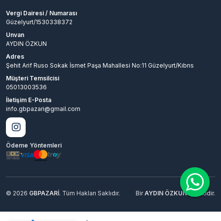
Vergi Dairesi / Numarası
Güzelyurt/1530338372
Unvan
AYDIN ÖZKUN
Adres
Şehit Arif Ruso Sokak İsmet Paşa Mahallesi No:11 Güzelyurt/Kıbrıs
Müşteri Temsilcisi
05013003536
İletişim E-Posta
info.gbpazari@gmail.com
Ödeme Yöntemleri
© 2026
GBPAZARİ
. Tüm Hakları Saklıdır.
Bir
AYDIN ÖZKUN
İştirakidir.