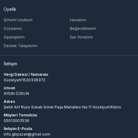
Üyelik
Şifremi Unuttum
Hesabım
Cüzdanım
Beğendiklerim
Siparişlerim
İlan Yönetimi
Destek Taleplerim
İletişim
Vergi Dairesi / Numarası
Güzelyurt/1530338372
Unvan
AYDIN ÖZKUN
Adres
Şehit Arif Ruso Sokak İsmet Paşa Mahallesi No:11 Güzelyurt/Kıbrıs
Müşteri Temsilcisi
05013003536
İletişim E-Posta
info.gbpazari@gmail.com