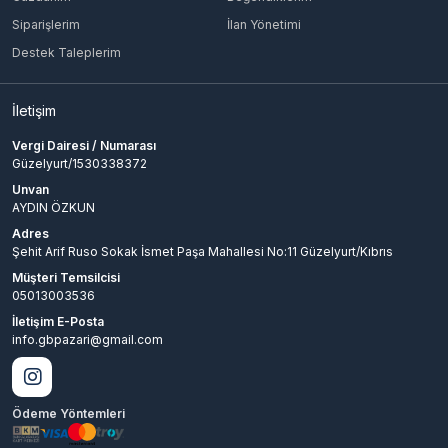
Siparişlerim
İlan Yönetimi
Destek Taleplerim
İletişim
Vergi Dairesi / Numarası
Güzelyurt/1530338372
Unvan
AYDIN ÖZKUN
Adres
Şehit Arif Ruso Sokak İsmet Paşa Mahallesi No:11 Güzelyurt/Kıbrıs
Müşteri Temsilcisi
05013003536
İletişim E-Posta
info.gbpazari@gmail.com
Ödeme Yöntemleri