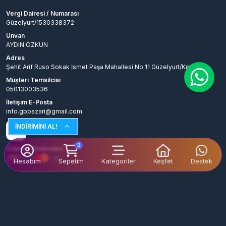
Vergi Dairesi / Numarası
Güzelyurt/1530338372
Unvan
AYDIN ÖZKUN
Adres
Şehit Arif Ruso Sokak İsmet Paşa Mahallesi No:11 Güzelyurt/Kıbrıs
Müşteri Temsilcisi
05013003536
İletişim E-Posta
info.gbpazari@gmail.com
İNDİRİMİNİ AL!
0
Ödeme Yöntemleri
Hesabım
Sepetim
Kategoriler
Keşfet
Destek
© 2026
GBPAZARİ
. Tüm Hakları Saklıdır.
Bir
AYDIN ÖZKUN
İştirakidir.