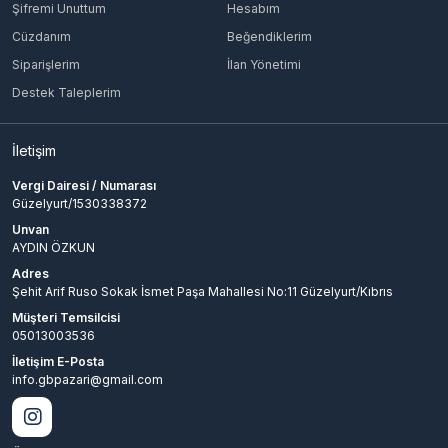
Şifremi Unuttum
Hesabım
Cüzdanım
Beğendiklerim
Siparişlerim
İlan Yönetimi
Destek Taleplerim
İletişim
Vergi Dairesi / Numarası
Güzelyurt/1530338372
Unvan
AYDIN ÖZKUN
Adres
Şehit Arif Ruso Sokak İsmet Paşa Mahallesi No:11 Güzelyurt/Kıbrıs
Müşteri Temsilcisi
05013003536
İletişim E-Posta
info.gbpazari@gmail.com