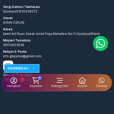
Vergi Dairesi / Numarası
Güzelyurt/1530338372
Unvan
AYDIN ÖZKUN
Adres
Şehit Arif Ruso Sokak İsmet Paşa Mahallesi No:11 Güzelyurt/Kıbrıs
Müşteri Temsilcisi
05013003536
İletişim E-Posta
info.gbpazari@gmail.com
İNDİRİMİNİ AL!
Ödeme Yöntemleri
0
Hesabım
Sepetim
Kategoriler
Keşfet
Destek
© 2026
GBPAZARİ
. Tüm Hakları Saklıdır.
Bir
AYDIN ÖZKUN
İştirakidir.