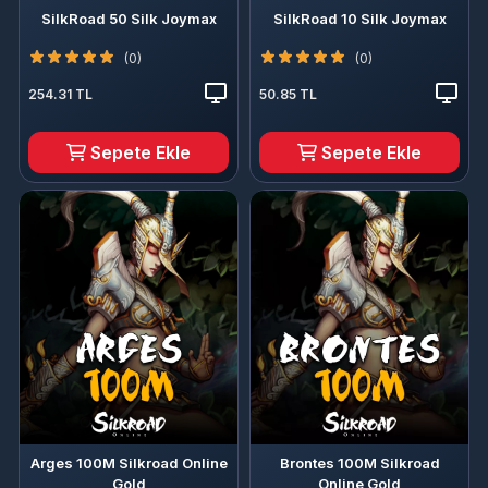
SilkRoad 50 Silk Joymax
SilkRoad 10 Silk Joymax
(0)
(0)
254.31 TL
50.85 TL
Sepete Ekle
Sepete Ekle
Arges 100M Silkroad Online
Brontes 100M Silkroad
Gold
Online Gold