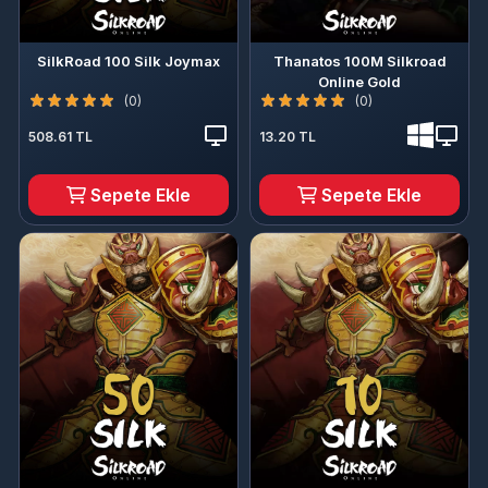
SilkRoad 100 Silk Joymax
Thanatos 100M Silkroad
Online Gold
(0)
(0)
508.61 TL
13.20 TL
Sepete Ekle
Sepete Ekle