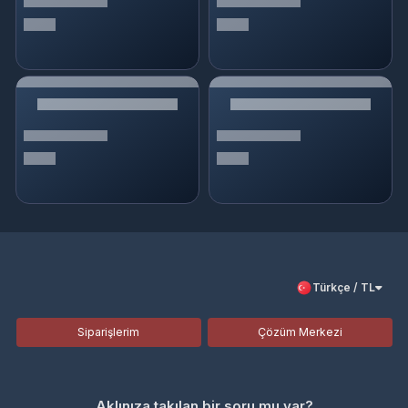
Türkçe / TL
Siparişlerim
Çözüm Merkezi
Aklınıza takılan bir soru mu var?