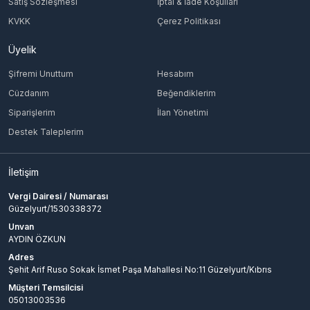
Satış Sözleşmesi
İptal & İade Koşulları
KVKK
Çerez Politikası
Üyelik
Şifremi Unuttum
Hesabım
Cüzdanım
Beğendiklerim
Siparişlerim
İlan Yönetimi
Destek Taleplerim
İletişim
Vergi Dairesi / Numarası
Güzelyurt/1530338372
Unvan
AYDIN ÖZKUN
Adres
Şehit Arif Ruso Sokak İsmet Paşa Mahallesi No:11 Güzelyurt/Kıbrıs
Müşteri Temsilcisi
05013003536