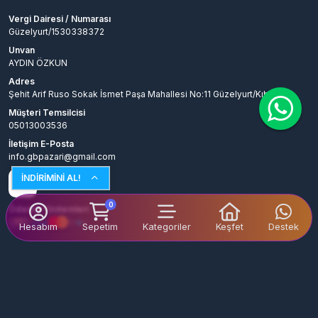
Vergi Dairesi / Numarası
Güzelyurt/1530338372
Unvan
AYDIN ÖZKUN
Adres
Şehit Arif Ruso Sokak İsmet Paşa Mahallesi No:11 Güzelyurt/Kıbrıs
Müşteri Temsilcisi
05013003536
İletişim E-Posta
info.gbpazari@gmail.com
İNDİRİMİNİ AL!
0
Ödeme Yöntemleri
Hesabım
Sepetim
Kategoriler
Keşfet
Destek
© 2026
GBPAZARİ
. Tüm Hakları Saklıdır.
Bir
AYDIN ÖZKUN
İştirakidir.