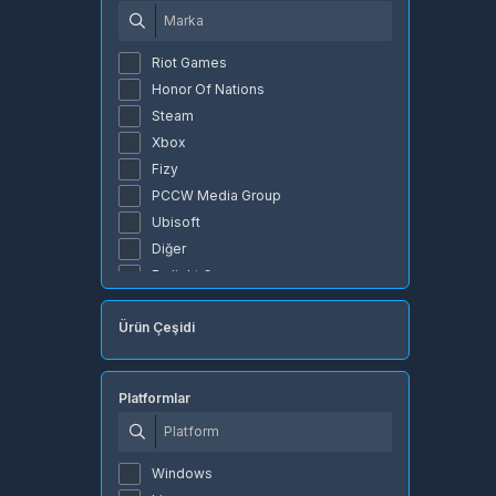
Riot Games
Honor Of Nations
Steam
Xbox
Fizy
PCCW Media Group
Ubisoft
Diğer
Farlight Games
joygame
Ürün Çeşidi
Valve Corporation
JC Planet
PlayStation
Platformlar
Deathko
NetEase Games
Grinding Gear Games
Windows
AkaraWAR