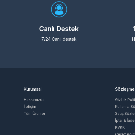
Wizard Games
Blizzard Entertainment
Bigpoint
Rockstar Games
Canlı Destek
ESTsoft
7/24 Canlı destek
H
battle.net
Paribu
TQ Digital Entertainment
Cross Fire
Darkko
Wattgaming
Eldorıa Myko
Kurumsal
Sözleşme
Electronic Arts
REXE
Hakkımızda
Gizlilik Poli
Gain
İletişim
Kullanıcı S
Getir
Tüm Ürünler
Satış Sözl
İnstagram
İptal & İade
Google
KVKK
Gamegami
Çerez Polit