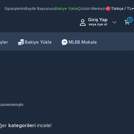
Siparişlerim
Bayilik Başvurusu
Bakiye Yükle
Çözüm Merkezi
Türkçe / TL
Giriş Yap
0
veya üye ol
şler
Bakiye Yükle
MLBB Makale
bulunamamıştır.
iğer
kategorileri
incele!