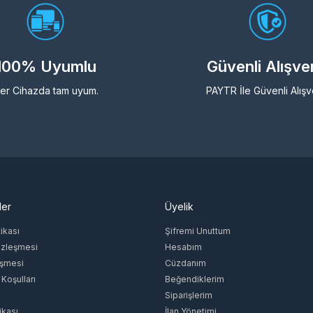
100% Uyumlu
Güvenli Alışve
er Cihazda tam uyum.
PAYTR İle Güvenli Alışv
ler
Üyelik
tikası
Şifremi Unuttum
özleşmesi
Hesabım
eşmesi
Cüzdanım
 Koşulları
Beğendiklerim
Siparişlerim
ikası
İlan Yönetimi