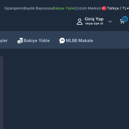
Siparişlerim
Bayilik Başvurusu
Bakiye Yükle
Çözüm Merkezi
Türkçe / TL
Giriş Yap
0
veya üye ol
şler
Bakiye Yükle
MLBB Makale