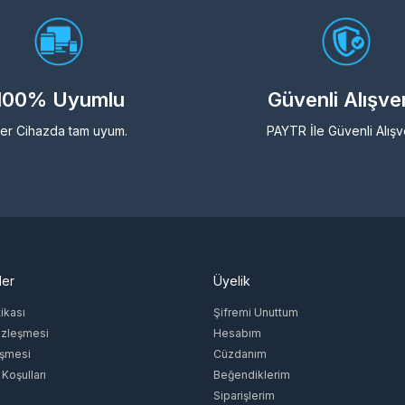
100% Uyumlu
Güvenli Alışve
er Cihazda tam uyum.
PAYTR İle Güvenli Alışv
ler
Üyelik
tikası
Şifremi Unuttum
özleşmesi
Hesabım
eşmesi
Cüzdanım
 Koşulları
Beğendiklerim
Siparişlerim