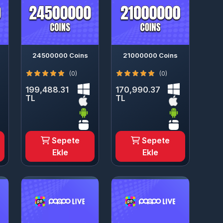
24500000 Coins
21000000 Coins
(0)
(0)
199,488.31
170,990.37
TL
TL
Sepete
Sepete
Ekle
Ekle