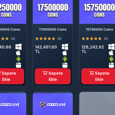
50000 Coins
17500000 Coins
15750000 Coins
(0)
(0)
(0)
40.86
142,491.89
128,242.92
TL
TL
Sepete
Sepete
Sepete
Ekle
Ekle
Ekle