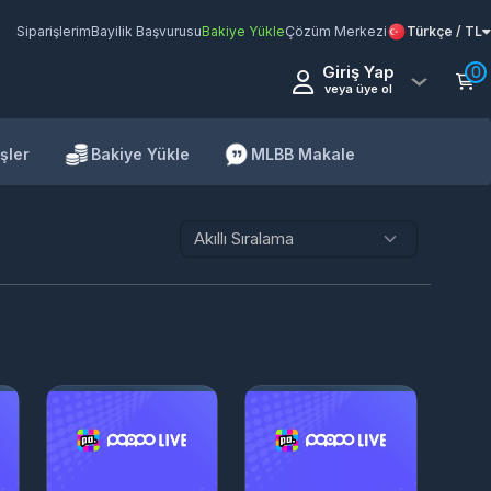
Siparişlerim
Bayilik Başvurusu
Bakiye Yükle
Çözüm Merkezi
Türkçe / TL
Giriş Yap
0
veya üye ol
şler
Bakiye Yükle
MLBB Makale