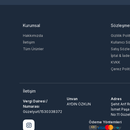
4399en Game
paysafecard
Nfinity Games
Popmundo
Kurumsal
Sözleşme
PUBG Studios
Raid Shadow Legends
Hakkımızda
Gizlilik Poli
UniPin
İletişim
Kullanıcı S
Rigorz
Tüm Ürünler
Satış Sözl
İptal & İade
Rokogame
KVKK
Rise
Çerez Polit
Roblox Corporation
S Sport
Bot-Cave
PHBOT
İletişim
Team Speak 3
Unvan
Adres
Vergi Dairesi /
AYDIN ÖZKUN
Şehit Arif 
Teamfıght Tactıcs
Numarası
İsmet Paşa
StoneSoft
Güzelyurt/1530338372
No:11 Güzel
tiktok
Ödeme Yöntemleri
Tinder