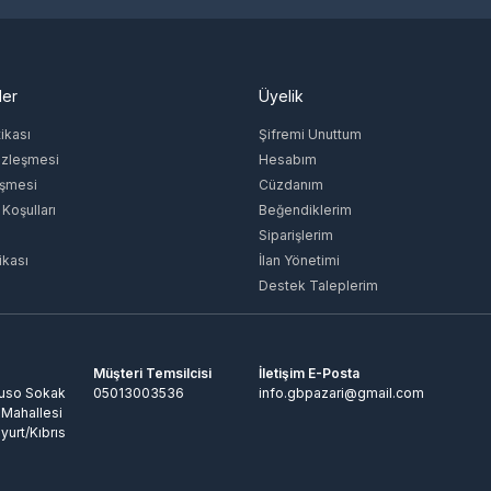
ler
Üyelik
tikası
Şifremi Unuttum
özleşmesi
Hesabım
eşmesi
Cüzdanım
 Koşulları
Beğendiklerim
Siparişlerim
ikası
İlan Yönetimi
Destek Taleplerim
Müşteri Temsilcisi
İletişim E-Posta
Ruso Sokak
05013003536
info.gbpazari@gmail.com
 Mahallesi
yurt/Kıbrıs