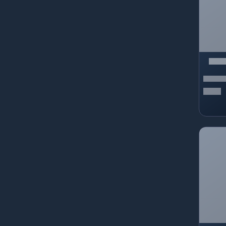
Joymax
Wizard Games
Blizzard Entertainment
Bigpoint
Rockstar Games
ESTsoft
battle.net
Paribu
TQ Digital Entertainment
Cross Fire
Darkko
Wattgaming
Eldorıa Myko
Electronic Arts
REXE
Gain
Getir
İnstagram
Google