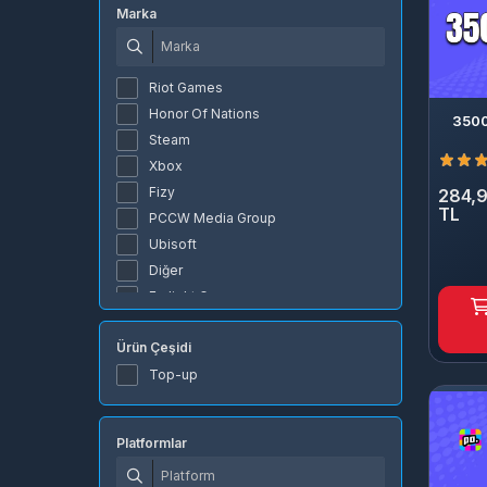
Marka
Riot Games
Honor Of Nations
350
Steam
Xbox
Fizy
284,9
TL
PCCW Media Group
Ubisoft
Diğer
Farlight Games
joygame
Ürün Çeşidi
Valve Corporation
JC Planet
Top-up
PlayStation
Deathko
Platformlar
NetEase Games
Grinding Gear Games