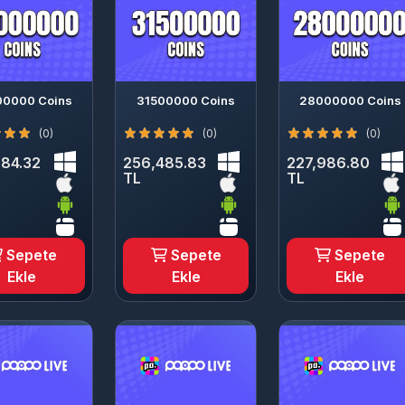
00000 Coins
31500000 Coins
28000000 Coins
(0)
(0)
(0)
84.32
256,485.83
227,986.80
TL
TL
Sepete
Sepete
Sepete
Ekle
Ekle
Ekle